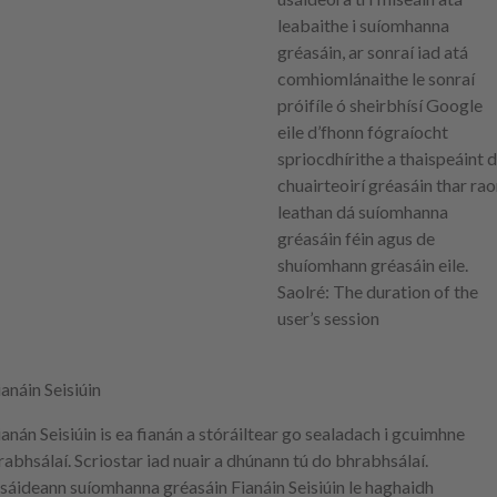
leabaithe i suíomhanna
gréasáin, ar sonraí iad atá
comhiomlánaithe le sonraí
próifíle ó sheirbhísí Google
eile d’fhonn fógraíocht
spriocdhírithe a thaispeáint 
chuairteoirí gréasáin thar ra
leathan dá suíomhanna
gréasáin féin agus de
shuíomhann gréasáin eile.
Saolré
: The duration of the
user’s session
ianáin Seisiúin
ianán Seisiúin is ea fianán a stóráiltear go sealadach i gcuimhne
rabhsálaí. Scriostar iad nuair a dhúnann tú do bhrabhsálaí.
sáideann suíomhanna gréasáin Fianáin Seisiúin le haghaidh