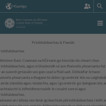
An
Gaeilge
suíomh
teanga:
Príobháideachas & Fianáin
ríobháideachas
ithníonn Banc Ceannais na hÉireann go hiomlán do cheart chun
ríobháideachais, agus ní bhaileoidh sé aon fhaisnéis phearsanta fút
r an suíomh gréasáin seo gan cead a fháil uait. Déileálfar le haon
haisnéis phearsanta a thugann tú dúinn i gcomhréir leis na caighdeá
s airde slándála agus rúndachta, agus i gcomhréir go daingean leis a
eachtaíocht is infheidhme maidir le cosaint sonraí agus
ríobháideachas.
aineann an ráiteas seo lenár gcleachtais phríobháideachais i leith a
suímh gréasáin seo amháin. Nílimid freagrach as ábhar nó cleachtai