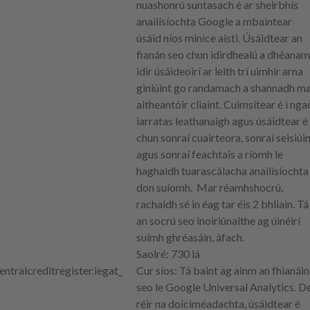
nuashonrú suntasach é ar sheirbhís
anailísíochta Google a mbaintear
úsáid níos minice aisti. Úsáidtear an
fianán seo chun idirdhealú a dhéana
idir úsáideoirí ar leith trí uimhir arna
giniúint go randamach a shannadh m
aitheantóir cliaint. Cuimsítear é i nga
iarratas leathanaigh agus úsáidtear é
chun sonraí cuairteora, sonraí seisiúi
agus sonraí feachtais a ríomh le
haghaidh tuarascálacha anailísíochta
don suíomh. Mar réamhshocrú,
rachaidh sé in éag tar éis 2 bhliain. Tá
an socrú seo inoiriúnaithe ag úinéirí
suímh ghréasáin, áfach.
Saolré
: 730 lá
entralcreditregister.ie
gat_
Cur síos
: Tá baint ag ainm an fhianáin
seo le Google Universal Analytics. D
réir na doiciméadachta, úsáidtear é