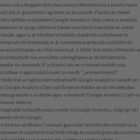
honrú, rud a thugann deis chun sonraí tábhachtacha a bhailiú faoin
sáid atá ár gcuairteoirí ag baint as an suíomh. Fianáin an chéad
háirtí amháin a úsáideann Google Analytics chun sonraí a anailísiú.
iallaíonn sé sin go bhfuil na fianáin nasctha le feara(i)nn ár suímh
réasáin, agus is ar mhaithe le hanailís staidrimh a bhaineann le
’iompraíocht brabhsála ar ár suíomhanna gréasáin a úsáidfimid
onraí na bhfianán sin. Más mian leat, is féidir leat diúltú d’fhianáin a
ad a mhúchadh sna socruithe sainroghanna ar do bhrabhsálaí.
éantar do sheoladh IP a chiorrú leis an ochtréad deiridh sula
tóráiltear é agus úsáid á baint as modh "_anonymizeIp()".
s féidir leat a roghnú nach ndéanfaidh Google Analytics rianadh ort
ch Google Analytics Opt-out Browser Addon do do bhrabhsálaí
eatha gréasáin a íoslódáil agus a shuiteáil: Google Analytics Opt-o
rowser Add-on.
e haghaidh tuilleadh eolais maidir le Google Analytics, téigh go dtí
uíomh idirlín Google.
s é beartas an Bhainc Ceannais gan eolas teicniúil den chineál sin a
haineann le cuairteoirí faoi leith chuig an suíomh gréasáin a nochta
 tríú páirtithe (cé is moite dár soláthraí seirbhísí Idirlín, a