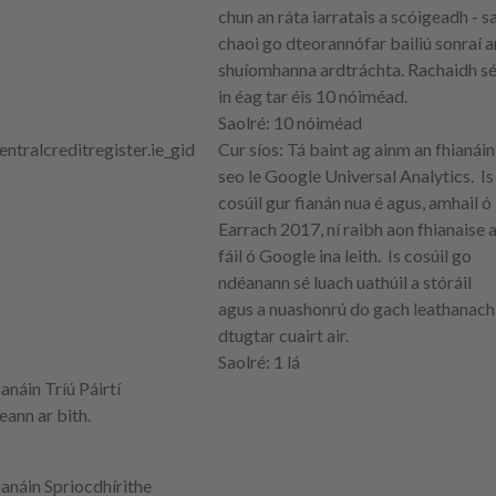
chun an ráta iarratais a scóigeadh - s
chaoi go dteorannófar bailiú sonraí a
shuíomhanna ardtráchta. Rachaidh s
in éag tar éis 10 nóiméad.
Saolré
: 10 nóiméad
entralcreditregister.ie
_gid
Cur síos
: Tá baint ag ainm an fhianáin
seo le Google Universal Analytics. Is
cosúil gur fianán nua é agus, amhail ó
Earrach 2017, ní raibh aon fhianaise 
fáil ó Google ina leith. Is cosúil go
ndéanann sé luach uathúil a stóráil
agus a nuashonrú do gach leathanach
dtugtar cuairt air.
Saolré
: 1 lá
ianáin Tríú Páirtí
eann ar bith.
ianáin Spriocdhírithe