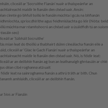
mháin, cliceáil ar ‘Socruithe Fianán’ nuair a thaispeánfar an
eachtaireacht maidir le fianáin den chéad uair. Ansin:
éan cinnte go bhfuil toiliú le fianáin múchta i gcás na bhfianán
eidhmíochta, spriocdhírithe agus feidhmiúlachta go léir (Nóta: bei
oiliú múchta mar réamhshocrú an chéad uair a úsáidfidh tú an suío
réasáin seo)
liceáil ar ‘Sábháil Socruithe’
ás mian leat do thoiliú a thabhairt dúinn cineálacha fianán eile a
sáid, cliceáil ar ‘Glac le Gach Fianán’ nuair a thaispeánfar an
eachtaireacht maidir le fianáin den chéad uair. Nó, is féidir leat:
liceáil ar an deilbhín fianán ag bun an leathanaigh ghréasáin ar chlé
gus déan cibé roghanna atá uait
s féidir leat na sainroghanna fianán a athrú tráth ar bith. Chun
éanamh amhlaidh, cliceáil ar an deilbhín fianán.
ur Síos ar Fianáin