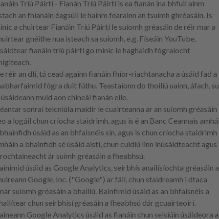
ianáin Tríú Páirtí
- Fianán Tríú Páirtí is ea fianán ina bhfuil ainm
stach an fhianáin éagsúil le hainm fearainn an tsuímh ghréasáin. Is
inic a chuirtear Fianáin Tríú Páirtí le suíomh gréasáin de réir mar a
huirtear gnéithe nua isteach sa suíomh, e.g. Físeáin YouTube.
sáidtear fianáin tríú páirtí go minic le haghaidh fógraíocht
higiteach.
e réir an dlí, tá cead againn fianáin fhíor-riachtanacha a úsáid fad a
habharfaimid fógra duit fúthu. Teastaíonn do thoiliú uainn, áfach, su
-úsáideann muid aon chineál fianán eile.
éantar sonraí teicniúla maidir le cuairteanna ar an suíomh gréasáin
eo a logáil chun críocha staidrimh, agus is é an Banc Ceannais amhá
 bhainfidh úsáid as an bhfaisnéis sin, agus is chun críocha staidrimh
mháin a bhainfidh sé úsáid aisti, chun cuidiú linn inúsáidteacht agus
nrochtaineacht ár suímh gréasáin a fheabhsú.
ainimid úsáid as Google Analytics, seirbhís anailísíochta gréasáin a
huireann Google, Inc. ("Google") ar fáil, chun staidreamh i dtaca
enár suíomh gréasáin a bhailiú. Bainfimid úsáid as an bhfaisnéis a
hailítear chun seirbhísí gréasáin a fheabhsú dár gcuairteoirí.
aineann Google Analytics úsáid as fianáin chun seisiúin úsáideora a