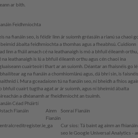
eann ar bith.
ianáin Feidhmíochta
eis na fianáin seo, is féidir linn ár suíomh gréasáin a rianú sa chaoi g
beimid ábalta feidhmíochta a thomhas agus a fheabhsú. Cuidíonn
iad linn a fháil amach cé na leathanaigh is mó a bhfuil éileamh orthu,
é na leathanaigh is lú a bhfuil éileamh orthu agus cén chaoi ina
gluaiseann cuairteoirí thart ar an suíomh. Déantar an fhaisnéis go lé
 bhailítear ag na fianáin a chomhiomlánú agus, dá bhrí sin, is faisnéi
naithnid í. Mura gceadaíonn tú na fianáin seo, ní bheidh a fhios agai
o bhfuil cuairt tugtha agat ar ár suíomh, agus ní bheimid ábalta
aireachán a dhéanamh ar fheidhmíocht an tsuímh.
ianáin Céad Pháirtí
stach Fianáin
Ainm
Sonraí Fianáin
Fianáin
entralcreditregister.ie
_ga
Cur síos
: Tá baint ag ainm an fhianáin
seo le Google Universal Analytics - a