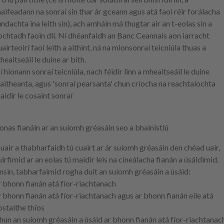
haifeadann na sonraí sin thar ár gceann agus atá faoi réir forálacha
úndachta ina leith sin), ach amháin má thugtar air an t-eolas sin a
ochtadh faoin dlí. Ní dhéanfaidh an Banc Ceannais aon iarracht
uairteoirí faoi leith a aithint, ná na mionsonraí teicniúla thuas a
heaitseáil le duine ar bith.
í hionann sonraí teicniúla, nach féidir linn a mheaitseáil le duine
naitheanta, agus 'sonraí pearsanta' chun críocha na reachtaíochta
aidir le cosaint sonraí
onas fianáin ar an suíomh gréasáin seo a bhainistiú
uair a thabharfaidh tú cuairt ar ár suíomh gréasáin den chéad uair,
uirfimid ar an eolas tú maidir leis na cineálacha fianán a úsáidimid.
nsin, tabharfaimid rogha duit an suíomh gréasáin a úsáid:
r bhonn fianán atá fíor-riachtanach
r bhonn fianán atá fíor-riachtanach agus ar bhonn fianán eile atá
iostaithe thíos
hun an suíomh gréasáin a úsáid ar bhonn fianán atá fíor-riachtanac