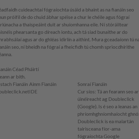
éadfaidh cuideachtaí fógraíochta úsáid a bhaint as na fianáin seo
hun próifíl de do chuid ábhar spéise a chur le chéile agus fógraí
iriúnacha a thaispeáint duit ar shuíomhanna eile. Ní stóráiltear
aisnéis phearsanta go díreach iontu, ach tá siad bunaithe ar do
hrabhsálaí agus ar do ghléas idirlín a aithint. Mura gceadaíonn tú n
ianáin seo, ní bheidh na fógraí a fheicfidh tú chomh spriocdhírithe
éanna.
ianáin Céad Pháirtí
eann ar bith.
stach Fianáin
Ainm Fianáin
Sonraí Fianáin
oubleclick.net
IDE
Cur síos
: Tá an fearann seo ar
úinéireacht ag Doubleclick
(Google). Is é seo a leanas an
phríomhghníomhaíocht ghnó
Doubleclick is ea malartán
tairisceana fíor-ama
fógraíochta Google