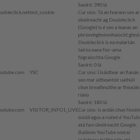
Saolré
: 390 lá
oubleclick.net
test_cookie
Cur síos
: Tá an fearann seo ar
úinéireacht ag Doubleclick
(Google) Is é seo a leanas an
phríomhghníomhaíocht ghnó
Doubleclick is ea malartán
tairisceana fíor-ama
fógraíochta Google
Saolré
: 0 lá
outube.com
YSC
Cur síos
: Úsáidtear an fianán
seo mar aitheantóir uathúil
chun breathnuithe ar fhíseáin
rianú
Saolré
: 180 lá
outube.com
VISITOR_INFO1_LIVE
Cur síos
: Is ardán chun físeáin
óstáil agus a roinnt é YouTub
atá faoi úinéireacht Google.
Bailíonn YouTube sonraí
úsáideora trí fhíseáin atá