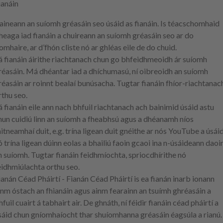
ianáin
aineann an suíomh gréasáin seo úsáid as fianáin. Is téacschomhaid
heaga iad fianáin a chuireann an suíomh gréasáin seo ar do
íomhaire, ar d’fhón cliste nó ar ghléas eile de do chuid.
á fianáin áirithe riachtanach chun go bhfeidhmeoidh ár suíomh
réasáin. Má dhéantar iad a dhíchumasú, ní oibreoidh an suíomh
réasáin ar roinnt bealaí bunúsacha. Tugtar fianáin
fhíor-riachtanac
rthu seo.
á fianáin eile ann nach bhfuil riachtanach ach bainimid úsáid astu
hun cuidiú linn an suíomh a fheabhsú agus a dhéanamh níos
aitneamhaí duit, e.g. trína ligean duit gnéithe ar nós YouTube a úsái
ó trína ligean dúinn eolas a bhailiú faoin gcaoi ina n-úsáideann daoi
n suíomh. Tugtar fianáin
feidhmíochta
,
spriocdhírithe
nó
eidhmiúlachta
orthu seo.
ianán Céad Pháirtí
- Fianán Céad Pháirtí is ea fianán inarb ionann
inm óstach an fhianáin agus ainm fearainn an tsuímh ghréasáin a
hfuil cuairt á tabhairt air. De ghnáth, ní féidir fianáin céad pháirtí a
sáid chun gníomhaíocht thar shuíomhanna gréasáin éagsúla a rianú.