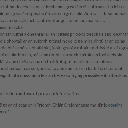
hríobháideachais aon suíomhanna gréasáin eile atá nasctha leis an
uíomh gréasáin agus/nó ón suíomh gréasáin. Aon naisc le suíomhan
réasáin seachtracha, aithneofar go soiléir iad mar naisc
heachtracha.
on athruithe a dhéanfar ar an ráiteas príobháideachais seo, déanfa
ad a phostáil ar an suíomh gréasáin seo le go mbeidh tú ar an eolas
aoin bhfaisnéis a bhailímid, faoin gcaoi a mbainimid úsáid aisti agu
aoi na himthosca, más ann dóibh, ina nochtfaimid an fhaisnéis sin.
á tá aon cheisteanna nó tuairimí agat maidir leis an ráiteas
ríobháideachais seo, nó má tá aon imní ort ina leith, ba chóir duit
eagmháil a dhéanamh leis an bPreasoifig ag press@centralbank.ie.
ollection and use of personal information
éigh an ráiteas ón bPríomh-Chlár Creidmheasa maidir le
cosaint
onraí
.