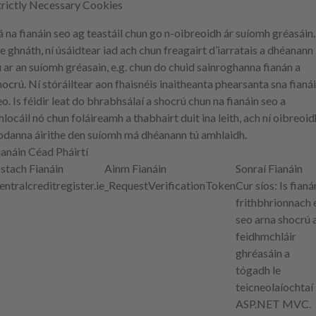
trictly Necessary Cookies
á na fianáin seo ag teastáil chun go n-oibreoidh ár suíomh gréasáin.
e ghnáth, ní úsáidtear iad ach chun freagairt d’iarratais a dhéanann
ú ar an suíomh gréasain, e.g. chun do chuid sainroghanna fianán a
hocrú. Ní stóráiltear aon fhaisnéis inaitheanta phearsanta sna fianá
eo. Is féidir leat do bhrabhsálaí a shocrú chun na fianáin seo a
hlocáil nó chun foláireamh a thabhairt duit ina leith, ach ní oibreoid
odanna áirithe den suíomh má dhéanann tú amhlaidh.
ianáin Céad Pháirtí
stach Fianáin
Ainm Fianáin
Sonraí Fianáin
entralcreditregister.ie
_RequestVerificationToken
Cur síos
: Is fianá
frithbhrionnach 
seo arna shocrú 
feidhmchláir
ghréasáin a
tógadh le
teicneolaíochtaí
ASP.NET MVC.