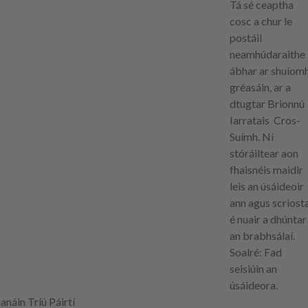
Tá sé ceaptha
cosc a chur le
postáil
neamhúdaraithe
ábhar ar shuíom
gréasáin, ar a
dtugtar Brionnú
Iarratais Cros-
Suímh. Ní
stóráiltear aon
fhaisnéis maidir
leis an úsáideoir
ann agus scriost
é nuair a dhúntar
an brabhsálaí.
Soalré
: Fad
seisiúin an
úsáideora.
ianáin Tríú Páirtí