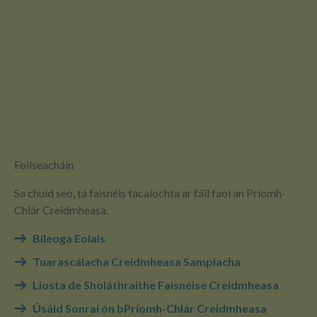
Foilseacháin
Sa chuid seo, tá faisnéis tacaíochta ar fáil faoi an Príomh-
Chlár Creidmheasa.
Bileoga Eolais
Tuarascálacha Creidmheasa Samplacha
Liosta de Sholáthraithe Faisnéise Creidmheasa
Úsáid Sonraí ón bPríomh-Chlár Creidmheasa