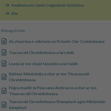
Feidhmíocht i leith Caighdeáin Seirbhíse
Eile
Bileoga Eolais
An chaoi ina n-oibríonn an Príomh-Clár Creidmheasa
Tuarascáil Chreidmheasa a Iarraidh
Leasú ar mo chuid faisnéise a iarraidh
Ráiteas Míniúcháin a chur ar mo Thuarascáil
Chreidmheasa
Fógra maidir le Pearsanú Amhrasta a chur ar mo
Thuarascáil Chreidmheasa
Tuarascáil Chreidmheasa Shamplach agus Míniúchán
Samplach