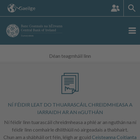
An
Gaeilge
suíomh
teanga:
Déan teagmháil linn
NÍ FÉIDIR LEAT DO THUARASCÁIL CHREIDMHEASA A
IARRAIDH AR AN nGUTHÁN
Ní féidir linn tuarascáil chreidmheasa a phlé ar an nguthán na ní
féidir linn comhairle dhlíthiúil nó airgeadais a thabhairt.
Chun am a shábháil ort féin, léigh ar gcuid
Ceisteanna Coitianta