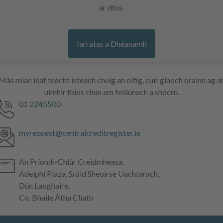
ar dtús.
Iarratas a Dhéanamh
Más mian leat teacht isteach chuig an oifig, cuir glaoch orainn ag a
uimhir thíos chun am feiliúnach a shocrú.
eileafón:
01 2245500
íomhphost:
myrequest@centralcreditregister.ie
eoladh:
An Príomh-Chlár Creidmheasa,
Adelphi Plaza, Sráid Sheoirse Uachtarach,
Dún Laoghaire,
Co. Bhaile Átha Cliath