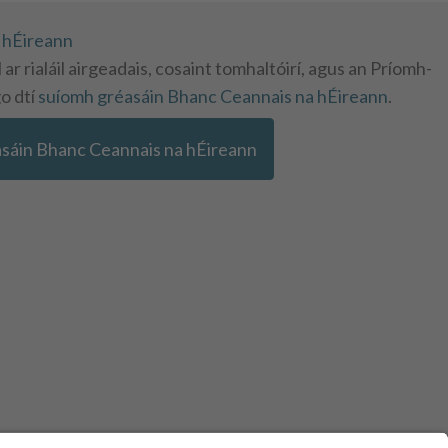
 hÉireann
l ar rialáil airgeadais, cosaint tomhaltóirí, agus an Príomh-
o dtí
suíomh gréasáin Bhanc Ceannais na hÉireann
.
asáin Bhanc Ceannais na hÉireann