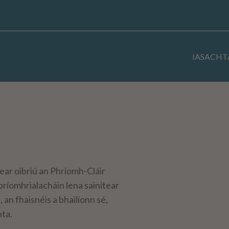
Nascleanúint
láithreáin
IASACHT
tear oibriú an Phríomh-Cláir
ríomhrialacháin lena sainítear
an fhaisnéis a bhailíonn sé,
nta.