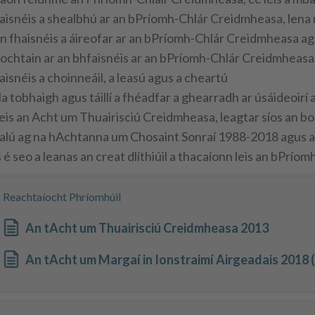
aisnéis a shealbhú ar an bPríomh-Chlár Creidmheasa, lena 
n fhaisnéis a áireofar ar an bPríomh-Chlár Creidmheasa ag
ochtain ar an bhfaisnéis ar an bPríomh-Chlár Creidmheasa, le
aisnéis a choinneáil, a leasú agus a cheartú
a tobhaigh agus táillí a fhéadfar a ghearradh ar úsáideoir
eis an Acht um Thuairisciú Creidmheasa, leagtar síos an bo
ialú ag na hAchtanna um Chosaint Sonraí 1988-2018 agus ag
s é seo a leanas an creat dlíthiúil a thacaíonn leis an bPrí
Reachtaíocht Phríomhúil
An tAcht um Thuairisciú Creidmheasa 2013
An tAcht um Margaí in Ionstraimí Airgeadais 2018 