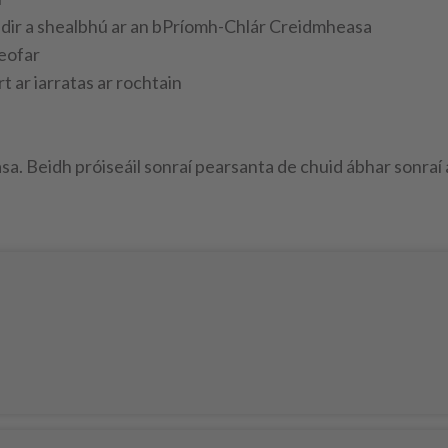
éidir a shealbhú ar an bPríomh-Chlár Creidmheasa
leofar
t ar iarratas ar rochtain
a. Beidh próiseáil sonraí pearsanta de chuid ábhar sonraí 