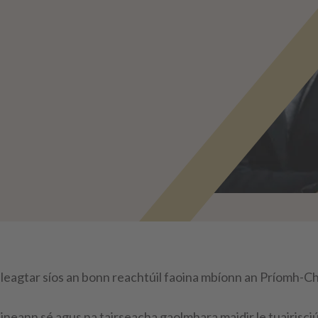
 leagtar síos an bonn reachtúil faoina mbíonn an Príomh-C
neann sé agus na tairseacha gaolmhara maidir le tuairisci