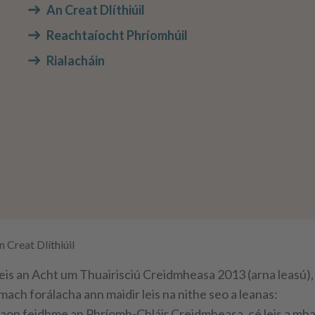
An Creat Dlíthiúil
Reachtaíocht Phríomhúil
Rialacháin
n Creat Dlíthiúil
eis an Acht um Thuairisciú Creidmheasa 2013 (arna leasú),
mach forálacha ann maidir leis na nithe seo a leanas:
aon feidhme an Phríomh-Chláir Creidmheasa, cé leis a mbai