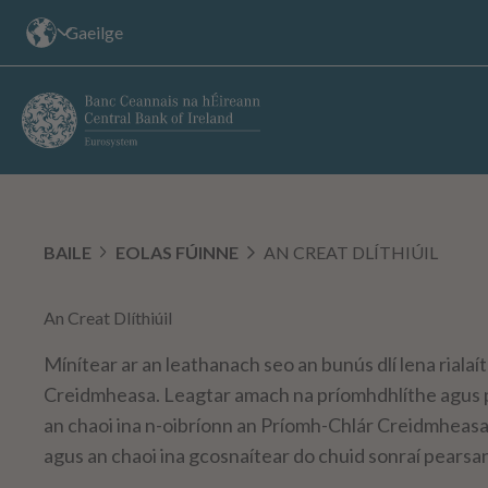
An
Gaeilge
suíomh
teanga:
BAILE
EOLAS FÚINNE
AN CREAT DLÍTHIÚIL
TÁ
TÚ
ANSEO:
An Creat Dlíthiúil
Mínítear ar an leathanach seo an bunús dlí lena rialaí
Creidmheasa. Leagtar amach na príomhdhlíthe agus p
an chaoi ina n-oibríonn an Príomh-Chlár Creidmheasa, 
agus an chaoi ina gcosnaítear do chuid sonraí pearsa