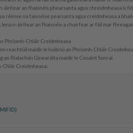
n-áirítear an fhaisnéis phearsanta agus chreidmheasa is f
us réimse na faisnéise pearsanta agus creidmheasa a bhai
na n-áirítear an fhaisnéis a chuirfear ar fáil mar fhreagair
í an Phríomh-Chláir Creidmheasa
nn reachtúil maidir le hoibriú an Phríomh-Chláir Creidmheas
 an Rialachán Ginearálta maidir le Cosaint Sonraí.
omh-Chlár Creidmheasa:
(MiFID)