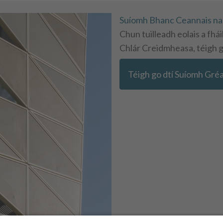
Suíomh Bhanc Ceannais na
Chun tuilleadh eolais a fhái
Chlár Creidmheasa, téigh g
Téigh go dtí Suíomh Gré