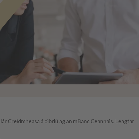
hlár Creidmheasa á oibriú ag an mBanc Ceannais. Leagtar
ú