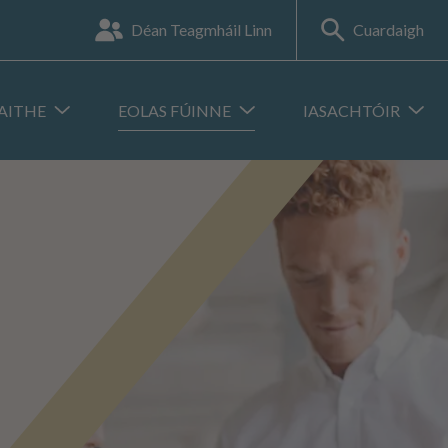
Déan Teagmháil Linn
Cuardaigh
AITHE
EOLAS FÚINNE
IASACHTÓIR